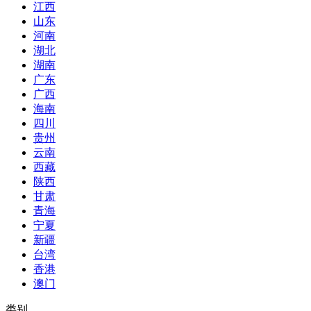
江西
山东
河南
湖北
湖南
广东
广西
海南
四川
贵州
云南
西藏
陕西
甘肃
青海
宁夏
新疆
台湾
香港
澳门
类别