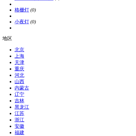
格栅灯
(0)
小夜灯
(0)
地区
北京
上海
天津
重庆
河北
山西
内蒙古
辽宁
吉林
黑龙江
江苏
浙江
安徽
福建