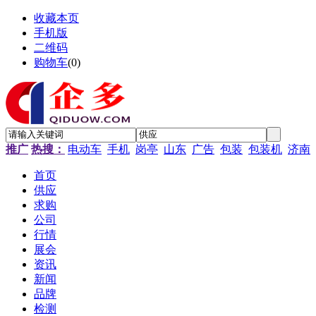
收藏本页
手机版
二维码
购物车
(
0
)
推广
热搜：
电动车
手机
岗亭
山东
广告
包装
包装机
济南
首页
供应
求购
公司
行情
展会
资讯
新闻
品牌
检测