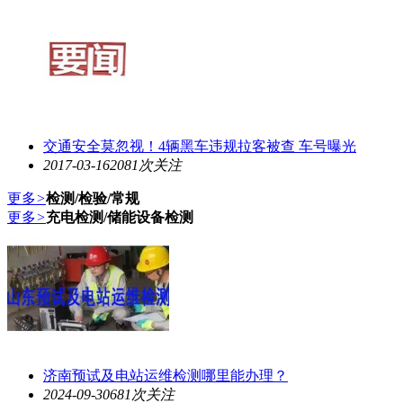
交通安全莫忽视！4辆黑车违规拉客被查 车号曝光
2017-03-16
2081次关注
更多
>
检测/检验/常规
更多
>
充电检测/储能设备检测
济南预试及电站运维检测哪里能办理？
2024-09-30
681次关注