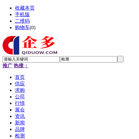
收藏本页
手机版
二维码
购物车
(
0
)
推广
热搜：
首页
供应
求购
公司
行情
展会
资讯
新闻
品牌
检测