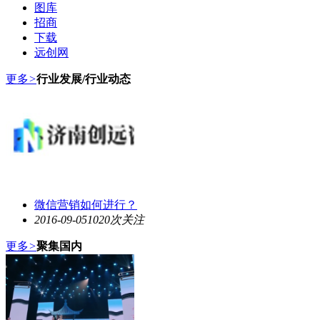
图库
招商
下载
远创网
更多
>
行业发展/行业动态
微信营销如何进行？
2016-09-05
1020次关注
更多
>
聚集国内