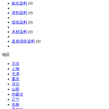
硫化染料
(0)
溶剂染料
(0)
造纸染料
(0)
木材染料
(0)
直接混纺染料
(0)
地区
北京
上海
天津
重庆
河北
山西
内蒙古
辽宁
吉林