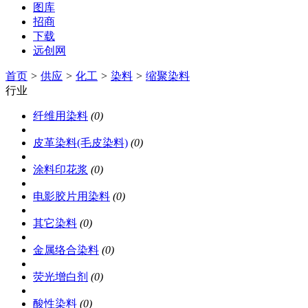
图库
招商
下载
远创网
首页
>
供应
>
化工
>
染料
>
缩聚染料
行业
纤维用染料
(0)
皮革染料(毛皮染料)
(0)
涂料印花浆
(0)
电影胶片用染料
(0)
其它染料
(0)
金属络合染料
(0)
荧光增白剂
(0)
酸性染料
(0)