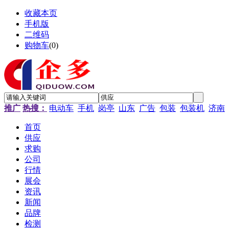
收藏本页
手机版
二维码
购物车
(
0
)
推广
热搜：
电动车
手机
岗亭
山东
广告
包装
包装机
济南
首页
供应
求购
公司
行情
展会
资讯
新闻
品牌
检测