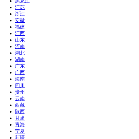
黑龙江
江苏
浙江
安徽
福建
江西
山东
河南
湖北
湖南
广东
广西
海南
四川
贵州
云南
西藏
陕西
甘肃
青海
宁夏
新疆