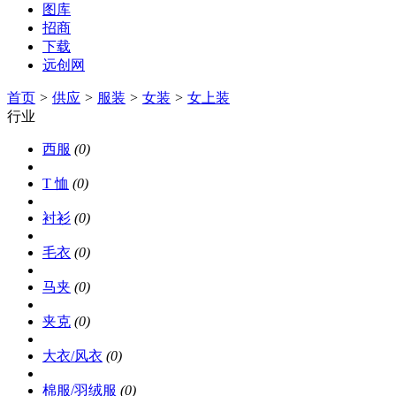
图库
招商
下载
远创网
首页
>
供应
>
服装
>
女装
>
女上装
行业
西服
(0)
T 恤
(0)
衬衫
(0)
毛衣
(0)
马夹
(0)
夹克
(0)
大衣/风衣
(0)
棉服/羽绒服
(0)