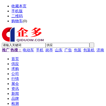
收藏本页
手机版
二维码
购物车
(
0
)
推广
热搜：
电动车
手机
岗亭
山东
广告
包装
包装机
济南
首页
供应
求购
公司
行情
展会
资讯
新闻
品牌
检测