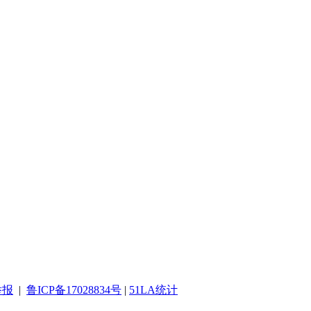
举报
|
鲁ICP备17028834号
|
51LA统计