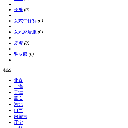
长裤
(0)
女式牛仔裤
(0)
女式家居服
(0)
皮裤
(0)
毛皮服
(0)
地区
北京
上海
天津
重庆
河北
山西
内蒙古
辽宁