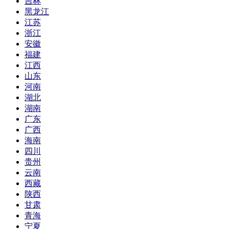
吉林
黑龙江
江苏
浙江
安徽
福建
江西
山东
河南
湖北
湖南
广东
广西
海南
四川
贵州
云南
西藏
陕西
甘肃
青海
宁夏