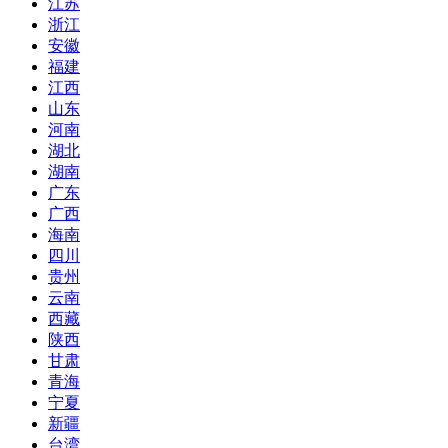
江苏
浙江
安徽
福建
江西
山东
河南
湖北
湖南
广东
广西
海南
四川
贵州
云南
西藏
陕西
甘肃
青海
宁夏
新疆
台湾