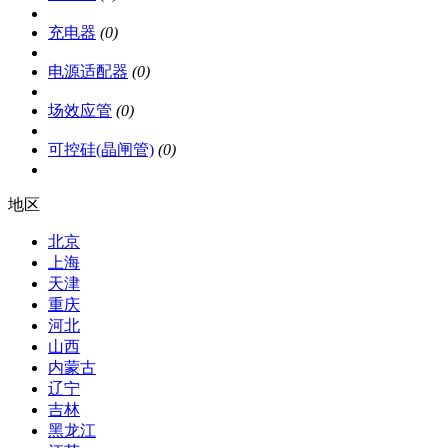
充电器
(0)
电源适配器
(0)
场效应管
(0)
可控硅(晶闸管)
(0)
地区
北京
上海
天津
重庆
河北
山西
内蒙古
辽宁
吉林
黑龙江