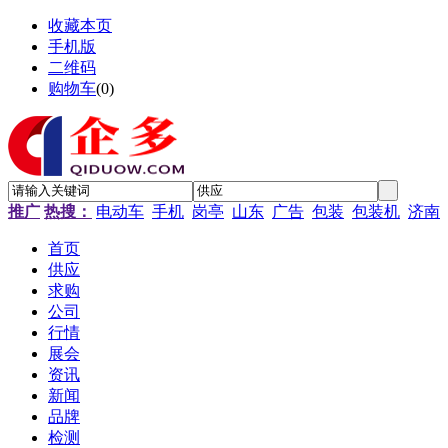
收藏本页
手机版
二维码
购物车
(
0
)
推广
热搜：
电动车
手机
岗亭
山东
广告
包装
包装机
济南
首页
供应
求购
公司
行情
展会
资讯
新闻
品牌
检测