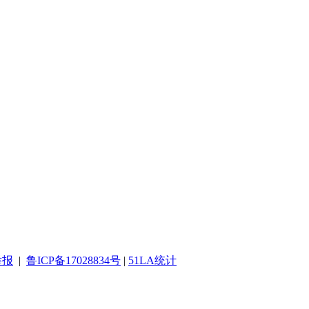
举报
|
鲁ICP备17028834号
|
51LA统计