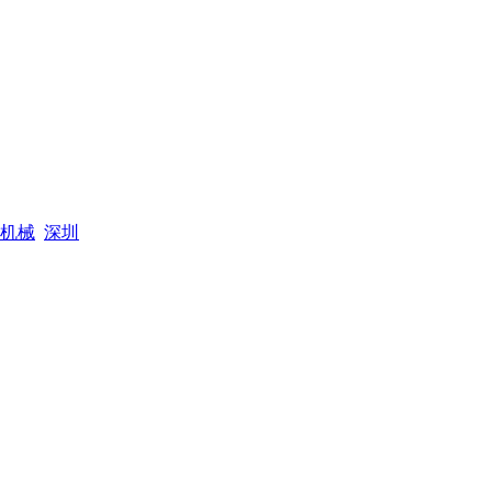
机械
深圳