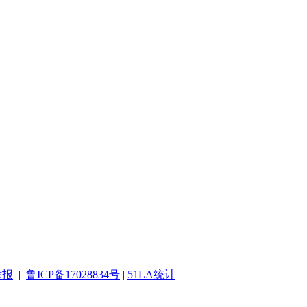
举报
|
鲁ICP备17028834号
|
51LA统计