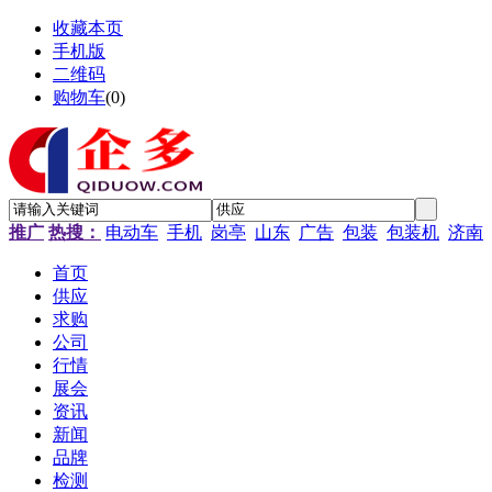
收藏本页
手机版
二维码
购物车
(
0
)
推广
热搜：
电动车
手机
岗亭
山东
广告
包装
包装机
济南
首页
供应
求购
公司
行情
展会
资讯
新闻
品牌
检测