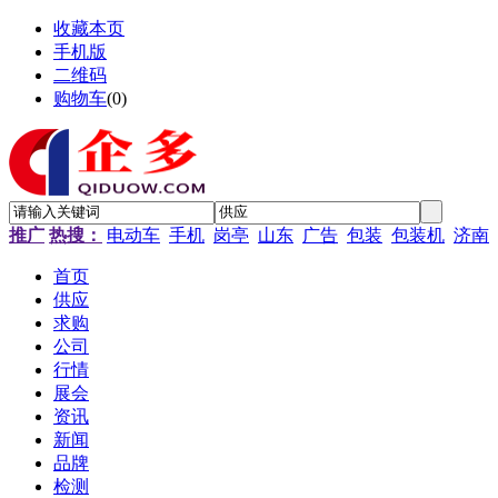
收藏本页
手机版
二维码
购物车
(
0
)
推广
热搜：
电动车
手机
岗亭
山东
广告
包装
包装机
济南
首页
供应
求购
公司
行情
展会
资讯
新闻
品牌
检测