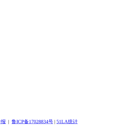
举报
|
鲁ICP备17028834号
|
51LA统计