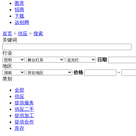
图库
招商
下载
远创网
首页
>
供应
>
搜索
关键词
行业
日期
地区
价格
~
类别
全部
供应
提供服务
供应二手
提供加工
提供合作
库存