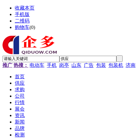
收藏本页
手机版
二维码
购物车
(
0
)
推广
热搜：
电动车
手机
岗亭
山东
广告
包装
包装机
济南
首页
供应
求购
公司
行情
展会
资讯
新闻
品牌
检测