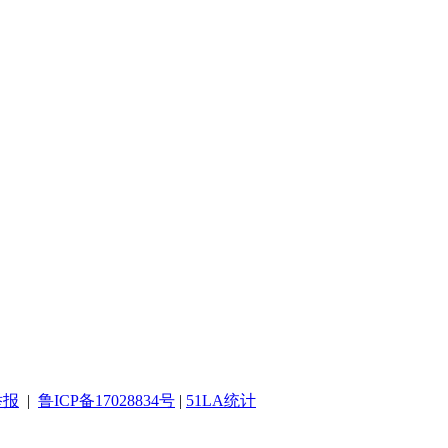
举报
|
鲁ICP备17028834号
|
51LA统计